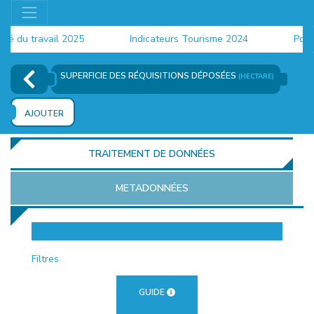
du travail 2025
Indicateurs Tourisme 2024
Populat
SUPERFICIE DES RÉQUISITIONS DÉPOSÉES
(HECTARE)
AJOUTER
TRAITEMENT DE DONNÉES
METADONNÉES
EUR
Filtres
GUIDE