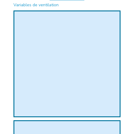
Variables de ventilation
PHIQUE
L
L
T