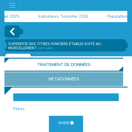
il 2025
Indicateurs Tourisme 2024
Population 2024
SUPERFICIE DES TITRES FONCIERS ÉTABLIS SUITE AU
MORCELLEMENT
(HECTARE)
AJOUTER
TRAITEMENT DE DONNÉES
METADONNÉES
EUR
Filtres
GUIDE