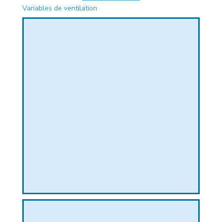
Variables de ventilation
PHIQUE
L
L
T