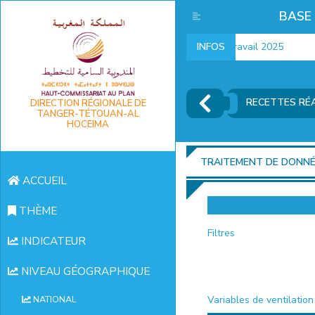
BASE
Indicateurs marché du travail 2025
INFOS
I
RECETTES RÉA
DIRECTION RÉGIONALE DE
TANGER-TÉTOUAN-AL
HOCEIMA
TRAITEMENT DE DONN
ACCUEIL
THÈME
Filtres
INDICATEUR
NIVEAU GÉOGRAPHIQUE
Variables de ventilation
NATIONAL