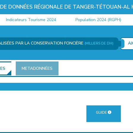
 DE DONNÉES RÉGIONALE DE TANGER-TÉTOUAN-AL
ndicateurs Tourisme 2024
Population 2024 (RGPH)
LISÉES PAR LA CONSERVATION FONCIÈRE
A
(MILLIERS DE DH)
ÉES
METADONNÉES
GUIDE