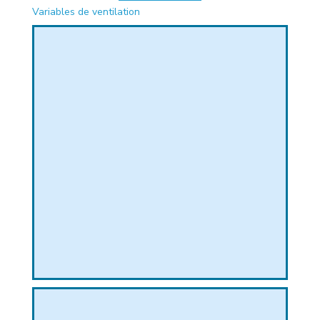
Variables de ventilation
PHIQUE
L
L
T