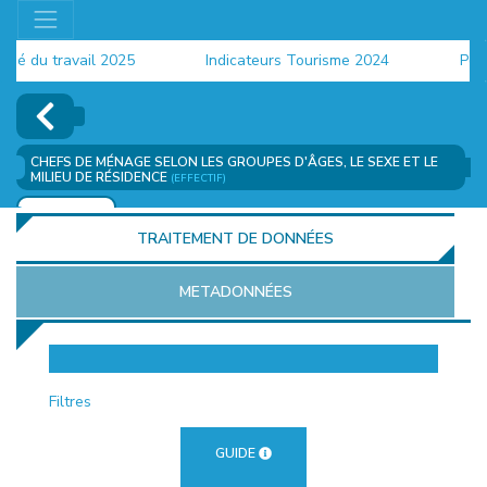
du travail 2025
Indicateurs Tourisme 2024
Populat
CHEFS DE MÉNAGE SELON LES GROUPES D'ÂGES, LE SEXE ET LE
MILIEU DE RÉSIDENCE
(EFFECTIF)
AJOUTER
TRAITEMENT DE DONNÉES
METADONNÉES
EUR
Filtres
GUIDE