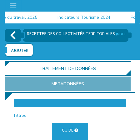
du travail 2025
Indicateurs Tourisme 2024
Populat
RECETTES DES COLLECTIVITÉS TERRITORIALES
(MDH)
AJOUTER
TRAITEMENT DE DONNÉES
METADONNÉES
EUR
Filtres
GUIDE