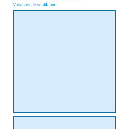
Variables de ventilation
PHIQUE
L
L
T