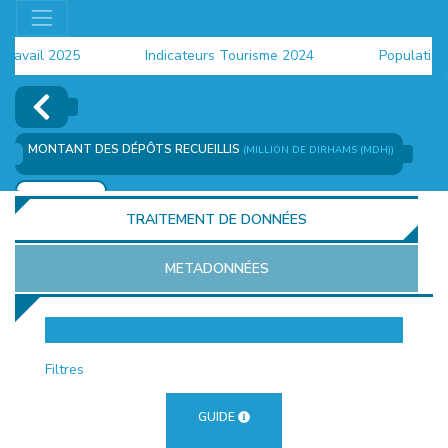
avail 2025
Indicateurs Tourisme 2024
Population 2
MONTANT DES DÉPÔTS RECUEILLIS
(MILLION DE DIRHAMS (MDH))
AJOUTER
TRAITEMENT DE DONNÉES
METADONNÉES
EUR
Filtres
GUIDE