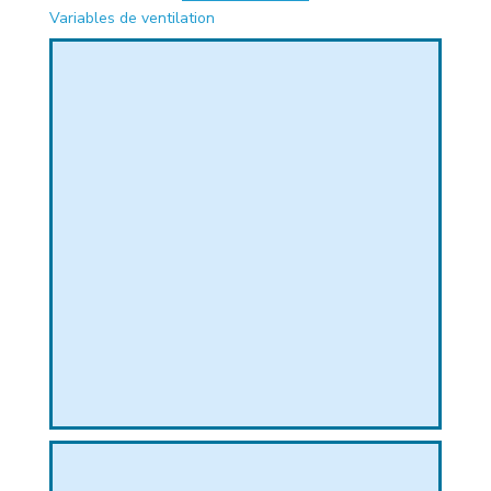
Variables de ventilation
PHIQUE
L
L
T