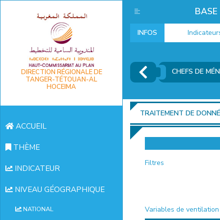
BASE
INFOS
Indicateurs m
CHEFS DE MÉN
DIRECTION RÉGIONALE DE
TANGER-TÉTOUAN-AL
HOCEIMA
TRAITEMENT DE DONN
ACCUEIL
THÈME
Filtres
INDICATEUR
NIVEAU GÉOGRAPHIQUE
Variables de ventilation
NATIONAL