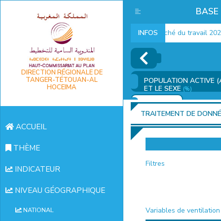
BASE
Indicateurs marché du travail 2025
INFOS
DIRECTION RÉGIONALE DE
TANGER-TÉTOUAN-AL
POPULATION ACTIVE (
HOCEIMA
ET LE SEXE
(%)
AJOUTER
TRAITEMENT DE DONN
ACCUEIL
THÈME
Filtres
INDICATEUR
NIVEAU GÉOGRAPHIQUE
Variables de ventilation
NATIONAL