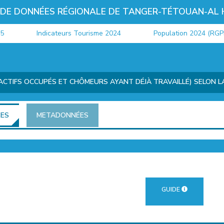
 DE DONNÉES RÉGIONALE DE TANGER-TÉTOUAN-AL
Indicateurs Tourisme 2024
Population 2024 (RGPH)
ACTIFS OCCUPÉS ET CHÔMEURS AYANT DÉJÀ TRAVAILLÉ) SELON LA 
ÉES
METADONNÉES
GUIDE