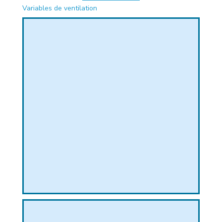
Variables de ventilation
PHIQUE
L
L
T