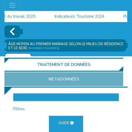
du travail 2025
Indicateurs Tourisme 2024
Populat
ÂGE MOYEN AU PREMIER MARIAGE SELON LE MILIEU DE RÉSIDENCE
ET LE SEXE
(NOMBRE D'ANNÉES)
AJOUTER
TRAITEMENT DE DONNÉES
METADONNÉES
EUR
Filtres
GUIDE