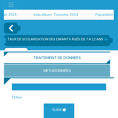
il 2025
Indicateurs Tourisme 2024
Population 2024
TAUX DE SCOLARISATION DES ENFANTS ÂGÉS DE 7 À 12 ANS
(%)
AJOUTER
TRAITEMENT DE DONNÉES
METADONNÉES
EUR
Filtres
GUIDE