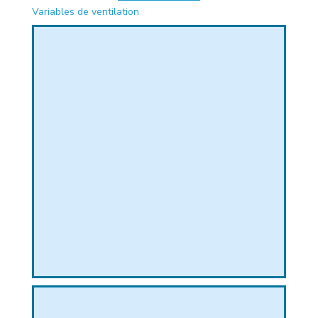
Variables de ventilation
PHIQUE
L
L
T