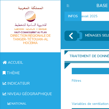
BASE
Indicateurs marché du travail 2025
INFOS
I
MÉNAGES SELO
DIRECTION RÉGIONALE DE
TANGER-TÉTOUAN-AL
HOCEIMA
TRAITEMENT DE DONN
ACCUEIL
THÈME
Filtres
INDICATEUR
NIVEAU GÉOGRAPHIQUE
Variables de ventilation
NATIONAL