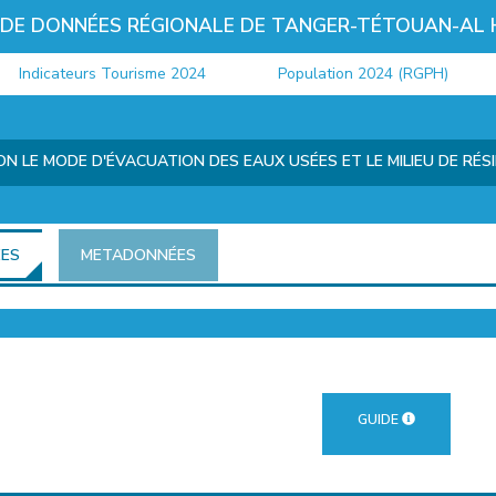
 DE DONNÉES RÉGIONALE DE TANGER-TÉTOUAN-AL
ndicateurs Tourisme 2024
Population 2024 (RGPH)
N LE MODE D'ÉVACUATION DES EAUX USÉES ET LE MILIEU DE RÉ
ÉES
METADONNÉES
GUIDE