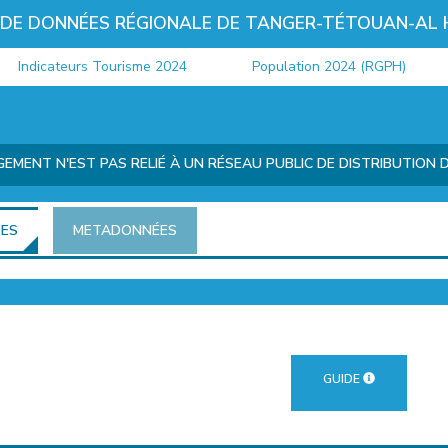
 DE DONNÉES RÉGIONALE DE TANGER-TÉTOUAN-AL
ndicateurs Tourisme 2024
Population 2024 (RGPH)
MENT N'EST PAS RELIÉ À UN RÉSEAU PUBLIC DE DISTRIBUTION D'
ÉES
METADONNÉES
GUIDE