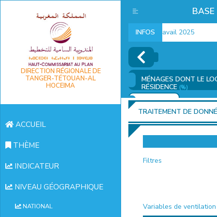
BASE
Indicateurs marché du travail 2025
INFOS
I
DIRECTION RÉGIONALE DE
TANGER-TÉTOUAN-AL
MÉNAGES DONT LE LOGE
HOCEIMA
RÉSIDENCE
(%)
AJOUTER
TRAITEMENT DE DONN
ACCUEIL
THÈME
Filtres
INDICATEUR
NIVEAU GÉOGRAPHIQUE
Variables de ventilation
NATIONAL