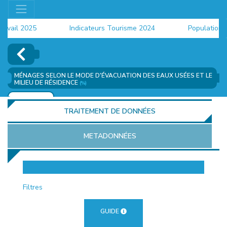
ail 2025
Indicateurs Tourisme 2024
Population 202
MÉNAGES SELON LE MODE D'ÉVACUATION DES EAUX USÉES ET LE
MILIEU DE RÉSIDENCE
(%)
AJOUTER
TRAITEMENT DE DONNÉES
METADONNÉES
EUR
Filtres
GUIDE