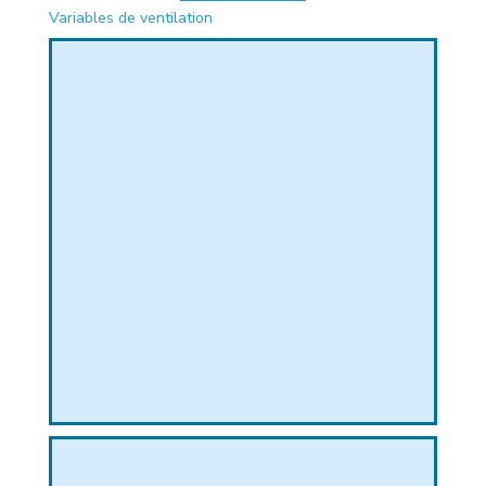
Variables de ventilation
PHIQUE
L
L
T