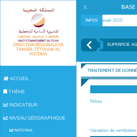
BASE
Indicateurs marché du travail 2025
INFOS
I
SUPERFICIE A
DIRECTION RÉGIONALE DE
TANGER-TÉTOUAN-AL
HOCEIMA
TRAITEMENT DE DONN
ACCUEIL
THÈME
Filtres
INDICATEUR
NIVEAU GÉOGRAPHIQUE
Variables de ventilation
NATIONAL