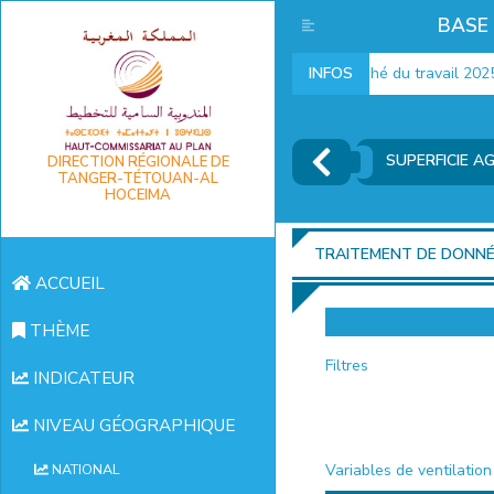
BASE
Indicateurs marché du travail 2025
INFOS
SUPERFICIE A
DIRECTION RÉGIONALE DE
TANGER-TÉTOUAN-AL
HOCEIMA
TRAITEMENT DE DONN
ACCUEIL
THÈME
Filtres
INDICATEUR
NIVEAU GÉOGRAPHIQUE
Variables de ventilation
NATIONAL