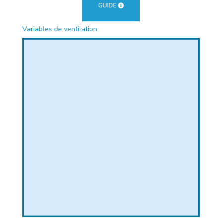
GUIDE
PHIQUE
Variables de ventilation
L
L
T