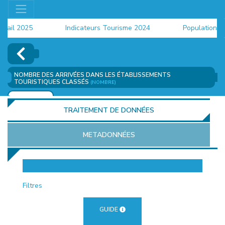
il 2025
Indicateurs Tourisme 2024
Population 2024
NOMBRE DES ARRIVÉES DANS LES ÉTABLISSEMENTS
TOURISTIQUES CLASSÉS
(NOMBRE)
AJOUTER
TRAITEMENT DE DONNÉES
METADONNÉES
EUR
Filtres
GUIDE