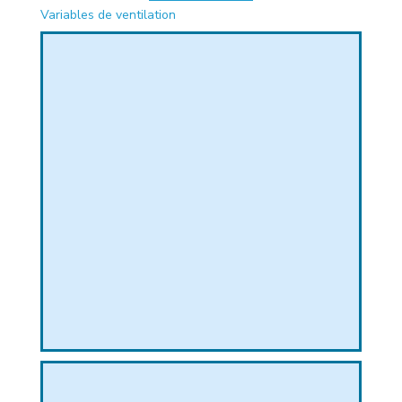
Variables de ventilation
PHIQUE
L
L
T