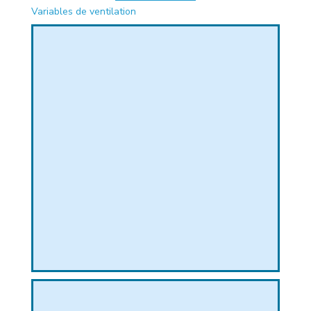
Variables de ventilation
PHIQUE
L
L
T