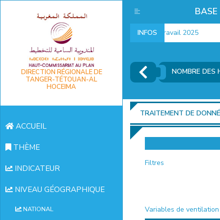
BASE
Indicateurs marché du travail 2025
INFOS
NOMBRE DES H
DIRECTION RÉGIONALE DE
TANGER-TÉTOUAN-AL
HOCEIMA
TRAITEMENT DE DONN
ACCUEIL
THÈME
Filtres
INDICATEUR
NIVEAU GÉOGRAPHIQUE
Variables de ventilation
NATIONAL