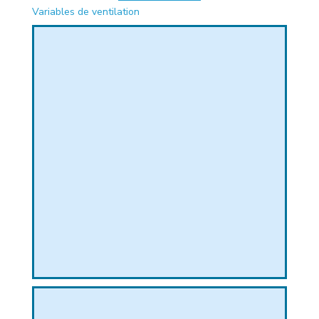
Variables de ventilation
PHIQUE
L
L
T