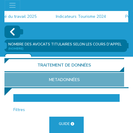
 du travail 2025
Indicateurs Tourisme 2024
Populat
NOMBRE DES AVOCATS TITULAIRES SELON LES COURS D'APPEL
(NOMBRE)
AJOUTER
TRAITEMENT DE DONNÉES
METADONNÉES
EUR
Filtres
GUIDE