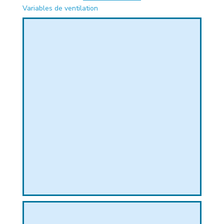
Variables de ventilation
PHIQUE
L
L
T