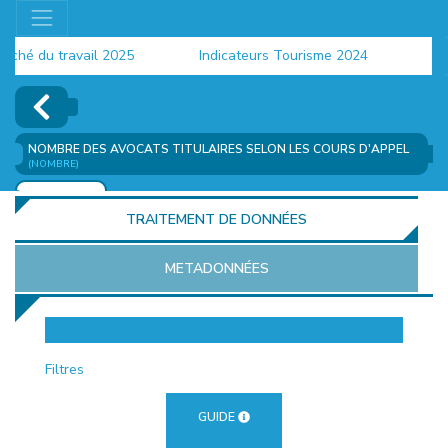
é du travail 2025
Indicateurs Tourisme 2024
Popul
NOMBRE DES AVOCATS TITULAIRES SELON LES COURS D'APPEL
(NOMBRE)
AJOUTER
TRAITEMENT DE DONNÉES
METADONNÉES
EUR
Filtres
GUIDE