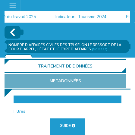
du travail 2025
Indicateurs Tourisme 2024
Populati
NOMBRE D'AFFAIRES CIVILES DES TPI SELON LE RESSORT DE LA
COUR D'APPEL, L'ÉTAT ET LE TYPE D'AFFAIRES
(NOMBRE)
AJOUTER
TRAITEMENT DE DONNÉES
METADONNÉES
EUR
Filtres
GUIDE