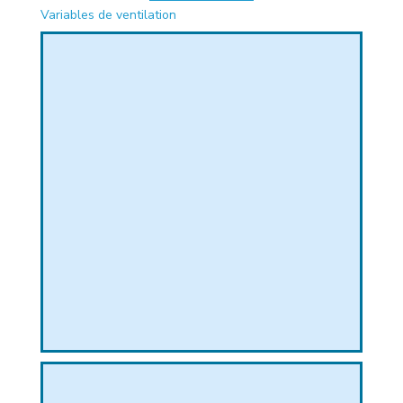
Variables de ventilation
PHIQUE
L
L
T