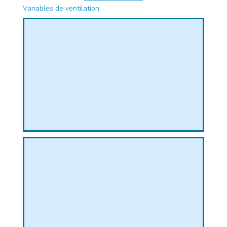
Variables de ventilation
PHIQUE
L
L
T