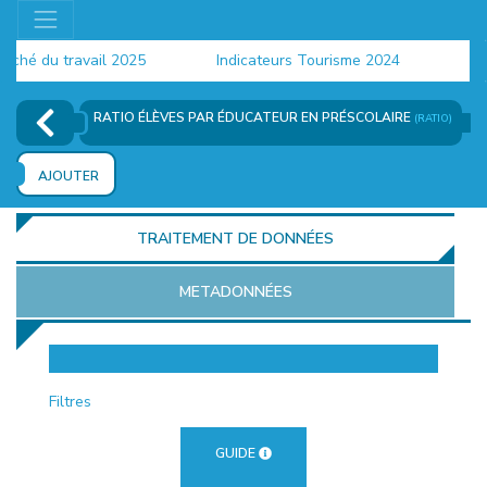
hé du travail 2025
Indicateurs Tourisme 2024
Popu
RATIO ÉLÈVES PAR ÉDUCATEUR EN PRÉSCOLAIRE
(RATIO)
AJOUTER
TRAITEMENT DE DONNÉES
METADONNÉES
EUR
Filtres
GUIDE