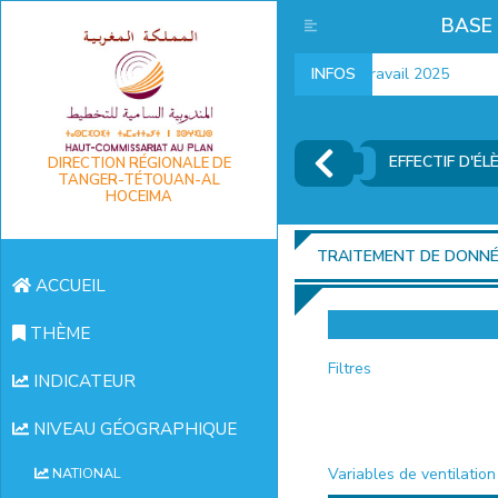
BASE
Indicateurs marché du travail 2025
INFOS
EFFECTIF D'É
DIRECTION RÉGIONALE DE
TANGER-TÉTOUAN-AL
HOCEIMA
TRAITEMENT DE DONN
ACCUEIL
THÈME
Filtres
INDICATEUR
NIVEAU GÉOGRAPHIQUE
Variables de ventilation
NATIONAL