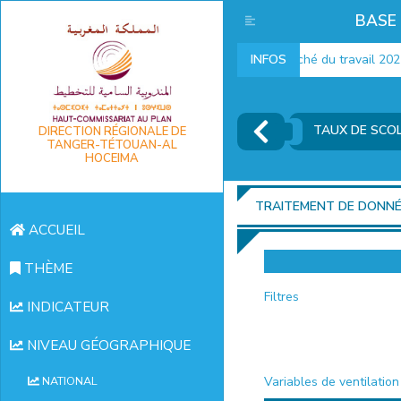
BASE
Indicateurs marché du travail 2025
INFOS
TAUX DE SCOL
DIRECTION RÉGIONALE DE
TANGER-TÉTOUAN-AL
HOCEIMA
TRAITEMENT DE DONN
ACCUEIL
THÈME
Filtres
INDICATEUR
NIVEAU GÉOGRAPHIQUE
Variables de ventilation
NATIONAL