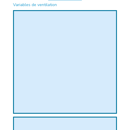
Variables de ventilation
PHIQUE
L
L
T