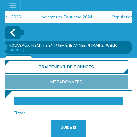
il 2025
Indicateurs Tourisme 2024
Population 202
NOUVEAUX INSCRITS EN PREMIÈRE ANNÉE PRIMAIRE PUBLIC
(NOMBRE)
AJOUTER
TRAITEMENT DE DONNÉES
METADONNÉES
EUR
Filtres
GUIDE