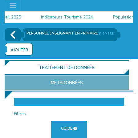
il 2025
Indicateurs Tourisme 2024
Population 202
PERSONNEL ENSEIGNANT EN PRIMAIRE
(NOMBRE)
AJOUTER
TRAITEMENT DE DONNÉES
METADONNÉES
EUR
Filtres
GUIDE