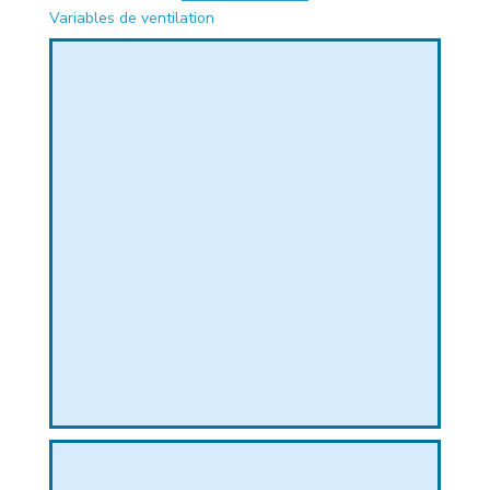
Variables de ventilation
PHIQUE
L
L
T