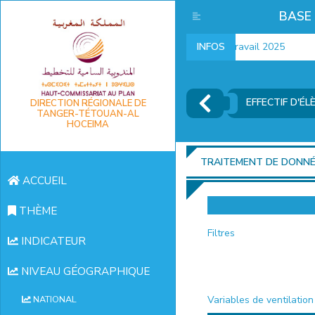
BASE
Indicateurs marché du travail 2025
INFOS
EFFECTIF D'É
DIRECTION RÉGIONALE DE
TANGER-TÉTOUAN-AL
HOCEIMA
TRAITEMENT DE DONN
ACCUEIL
THÈME
Filtres
INDICATEUR
NIVEAU GÉOGRAPHIQUE
Variables de ventilation
NATIONAL