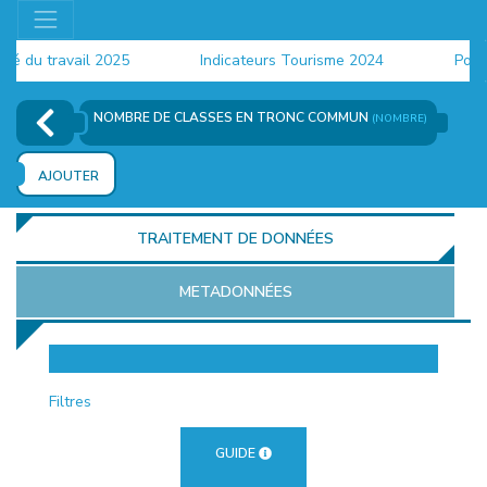
du travail 2025
Indicateurs Tourisme 2024
Populat
NOMBRE DE CLASSES EN TRONC COMMUN
(NOMBRE)
AJOUTER
TRAITEMENT DE DONNÉES
METADONNÉES
EUR
Filtres
GUIDE