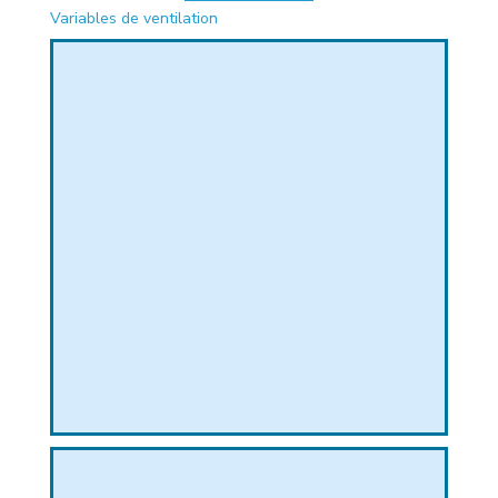
Variables de ventilation
PHIQUE
L
L
T