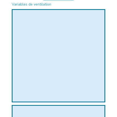
Variables de ventilation
PHIQUE
L
L
T