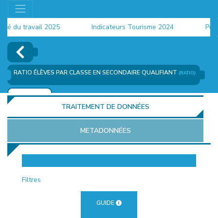
du travail 2025
Indicateurs Tourisme 2024
Populat
RATIO ÉLÈVES PAR CLASSE EN SECONDAIRE QUALIFIANT
(RATIO)
AJOUTER
TRAITEMENT DE DONNÉES
METADONNÉES
EUR
Filtres
GUIDE