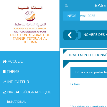
BASE
Indicateurs marché du travail 2025
INFOS
I
NOMBRE DES 
DIRECTION RÉGIONALE DE
TANGER-TÉTOUAN-AL
HOCEIMA
TRAITEMENT DE DONN
ACCUEIL
THÈME
Province ou préfectu
INDICATEUR
Filtres
NIVEAU GÉOGRAPHIQUE
NATIONAL
Variables de ventilation