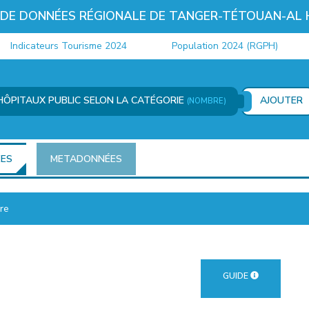
 DE DONNÉES RÉGIONALE DE TANGER-TÉTOUAN-AL
ndicateurs Tourisme 2024
Population 2024 (RGPH)
HÔPITAUX PUBLIC SELON LA CATÉGORIE
AJOUTER
(NOMBRE)
ÉES
METADONNÉES
re
GUIDE