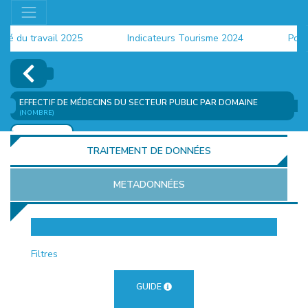
du travail 2025
Indicateurs Tourisme 2024
Populat
EFFECTIF DE MÉDECINS DU SECTEUR PUBLIC PAR DOMAINE
(NOMBRE)
AJOUTER
TRAITEMENT DE DONNÉES
METADONNÉES
EUR
Filtres
GUIDE