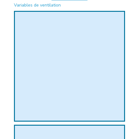
Variables de ventilation
PHIQUE
L
L
T