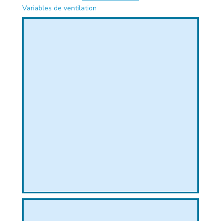
Variables de ventilation
PHIQUE
L
L
T