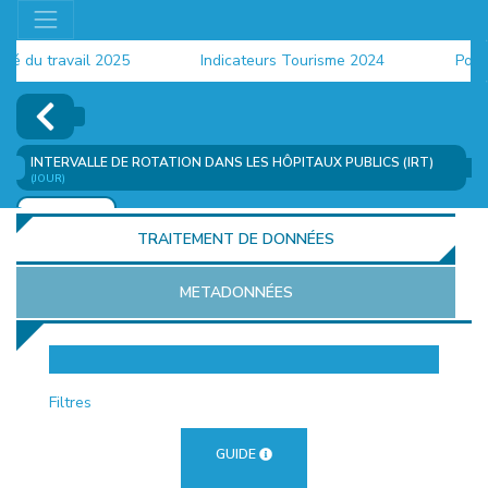
du travail 2025
Indicateurs Tourisme 2024
Populat
INTERVALLE DE ROTATION DANS LES HÔPITAUX PUBLICS (IRT)
(JOUR)
AJOUTER
TRAITEMENT DE DONNÉES
METADONNÉES
EUR
Filtres
GUIDE