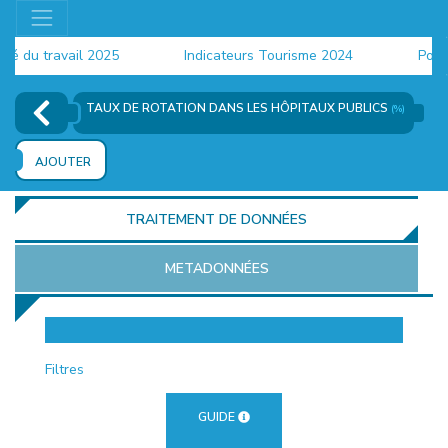
u travail 2025
Indicateurs Tourisme 2024
Populati
TAUX DE ROTATION DANS LES HÔPITAUX PUBLICS
(%)
AJOUTER
TRAITEMENT DE DONNÉES
METADONNÉES
EUR
Filtres
GUIDE