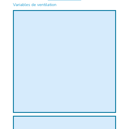
Variables de ventilation
PHIQUE
L
L
T