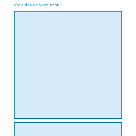
Variables de ventilation
PHIQUE
L
L
T