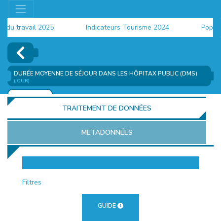
u travail 2025
Indicateurs Tourisme 2024
Populati
DURÉE MOYENNE DE SÉJOUR DANS LES HÔPITAX PUBLIC (DMS)
(JOUR)
AJOUTER
TRAITEMENT DE DONNÉES
METADONNÉES
EUR
Filtres
GUIDE