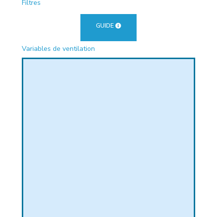
Filtres
PHIQUE
GUIDE
Variables de ventilation
L
L
T