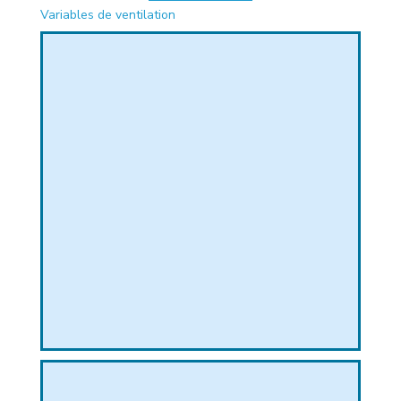
Variables de ventilation
PHIQUE
L
L
T