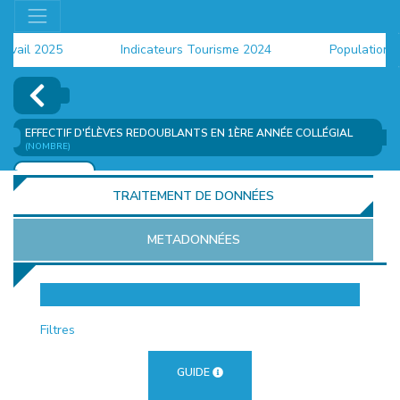
ail 2025
Indicateurs Tourisme 2024
Population 202
EFFECTIF D'ÉLÈVES REDOUBLANTS EN 1ÈRE ANNÉE COLLÉGIAL
(NOMBRE)
AJOUTER
TRAITEMENT DE DONNÉES
METADONNÉES
EUR
Filtres
GUIDE