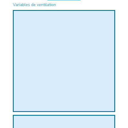
Variables de ventilation
PHIQUE
L
L
T