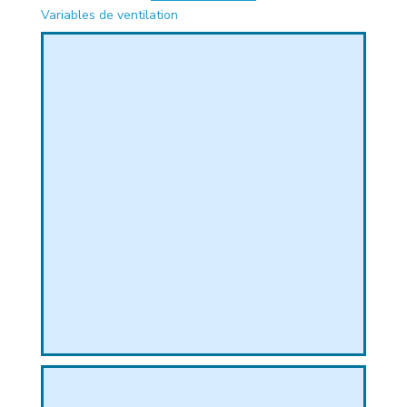
Variables de ventilation
PHIQUE
L
L
T