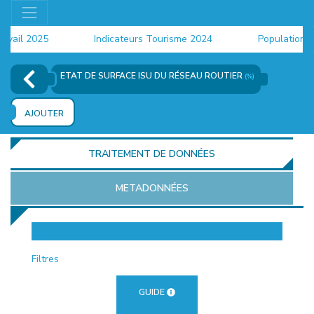
ail 2025
Indicateurs Tourisme 2024
Population 202
ETAT DE SURFACE ISU DU RÉSEAU ROUTIER
(%)
AJOUTER
TRAITEMENT DE DONNÉES
METADONNÉES
EUR
Filtres
GUIDE