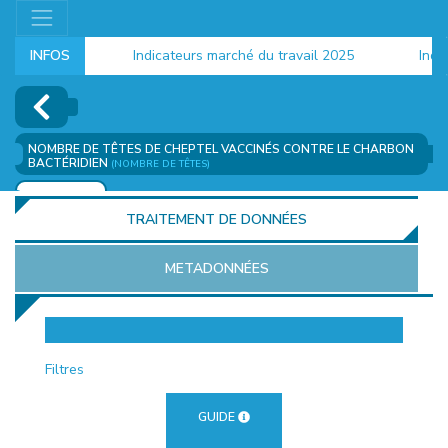
INFOS
Indicateurs marché du travail 2025
Indica
NOMBRE DE TÊTES DE CHEPTEL VACCINÉS CONTRE LE CHARBON
BACTÉRIDIEN
(NOMBRE DE TÊTES)
AJOUTER
TRAITEMENT DE DONNÉES
METADONNÉES
EUR
Filtres
GUIDE