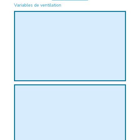
Variables de ventilation
PHIQUE
L
L
T