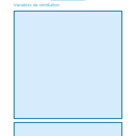
Variables de ventilation
PHIQUE
L
L
T