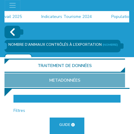
ail 2025
Indicateurs Tourisme 2024
Population 202
NOMBRE D’ANIMAUX CONTRÔLÉS À L’EXPORTATION
(NOMBRE)
AJOUTER
TRAITEMENT DE DONNÉES
METADONNÉES
EUR
Filtres
GUIDE