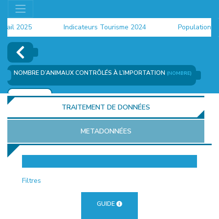
il 2025
Indicateurs Tourisme 2024
Population 2024
NOMBRE D’ANIMAUX CONTRÔLÉS À L’IMPORTATION
(NOMBRE)
AJOUTER
TRAITEMENT DE DONNÉES
METADONNÉES
EUR
Filtres
GUIDE