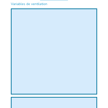
Variables de ventilation
PHIQUE
L
L
T