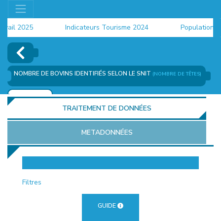
il 2025
Indicateurs Tourisme 2024
Population 202
NOMBRE DE BOVINS IDENTIFIÉS SELON LE SNIT
(NOMBRE DE TÊTES)
AJOUTER
TRAITEMENT DE DONNÉES
METADONNÉES
EUR
Filtres
GUIDE