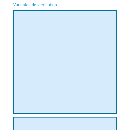
Variables de ventilation
PHIQUE
L
L
T