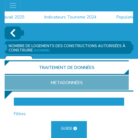
vail 2025
Indicateurs Tourisme 2024
Population 20
NOMBRE DE LOGEMENTS DES CONSTRUCTIONS AUTORISÉES À
CONSTRUIRE
(NOMBRE)
AJOUTER
TRAITEMENT DE DONNÉES
METADONNÉES
EUR
Filtres
GUIDE