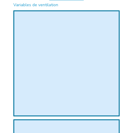
Variables de ventilation
PHIQUE
L
L
T