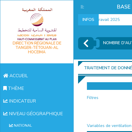
BASE
Indicateurs marché du travail 2025
INFOS
NOMBRE D'AU
DIRECTION RÉGIONALE DE
TANGER-TÉTOUAN-AL
HOCEIMA
TRAITEMENT DE DONN
ACCUEIL
THÈME
Filtres
INDICATEUR
NIVEAU GÉOGRAPHIQUE
Variables de ventilation
NATIONAL