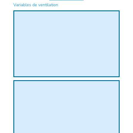
PHIQUE
Variables de ventilation
L
L
T