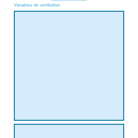
Variables de ventilation
PHIQUE
L
L
T