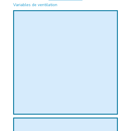
Variables de ventilation
PHIQUE
L
L
T