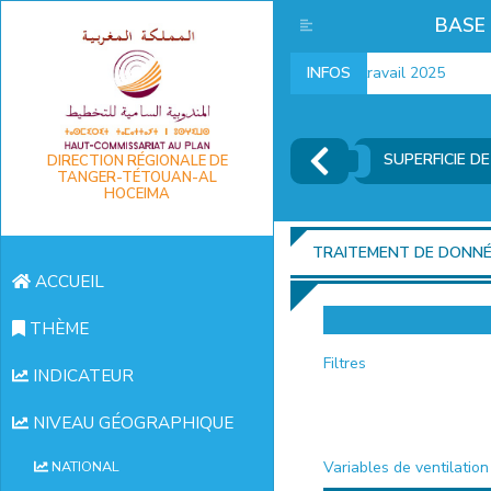
BASE
Indicateurs marché du travail 2025
INFOS
SUPERFICIE D
DIRECTION RÉGIONALE DE
TANGER-TÉTOUAN-AL
HOCEIMA
TRAITEMENT DE DONN
ACCUEIL
THÈME
Filtres
INDICATEUR
NIVEAU GÉOGRAPHIQUE
Variables de ventilation
NATIONAL