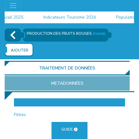
ail 2025
Indicateurs Tourisme 2024
Population 202
PRODUCTION DES FRUITS ROUGES
(TONNE)
AJOUTER
TRAITEMENT DE DONNÉES
METADONNÉES
EUR
Filtres
GUIDE