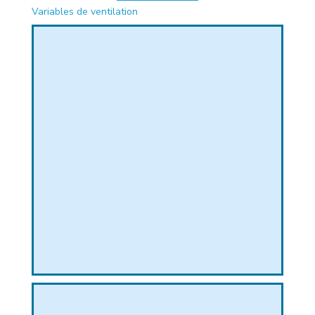
Variables de ventilation
PHIQUE
L
L
T